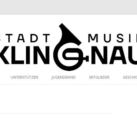
au
Springe
zum
UNTERSTÜTZEN
JUGENDBAND
MITGLIEDER
GESCHI
Inhalt
HT
VORSTAND
INTERN