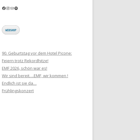
Facebook
Instagram
E-Mail
Spotify
WEBSHOP
90. Geburtstag vor dem Hotel Picone:
Feiern trotz Rekordhitze!
EMF 2026, schön war es!
Wir sind bereit….EMF, wir kommen !
Endlich ist sie da…
Frühlingskonzert