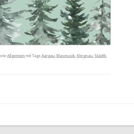
orie
Allgemein
mit Tags
Aargau
,
Blasmusik
,
Klingnau
,
Städtli
,